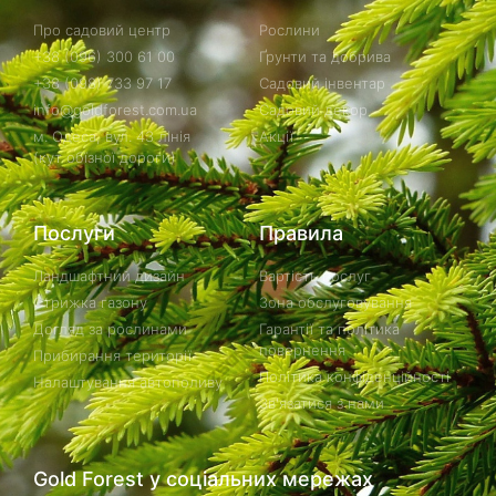
Про садовий центр
Рослини
+38 (096) 300 61 00
Ґрунти та добрива
+38 (098) 733 97 17
Садовий інвентар
info@goldforest.com.ua
Садовий декор
м. Одеса, вул. 43 лінія
Акції
(кут обїзної дороги)
Послуги
Правила
Ландшафтний дизайн
Вартість послуг
Стрижка газону
Зона обслуговування
Догляд за рослинами
Гарантії та політика
повернення
Прибирання території
Політика конфіденційності
Налаштування автополиву
Зв'язатися з нами
Gold Forest у соціальних мережах