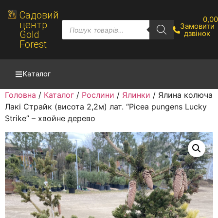
Садовий
0,0
центр
Замовити
Gold
дзвінок
Forest
Каталог
Головна
/
Каталог
/
Рослини
/
Ялинки
/ Ялина колюча
Лакі Страйк (висота 2,2м) лат. “Picea pungens Lucky
Strike” – хвойне дерево